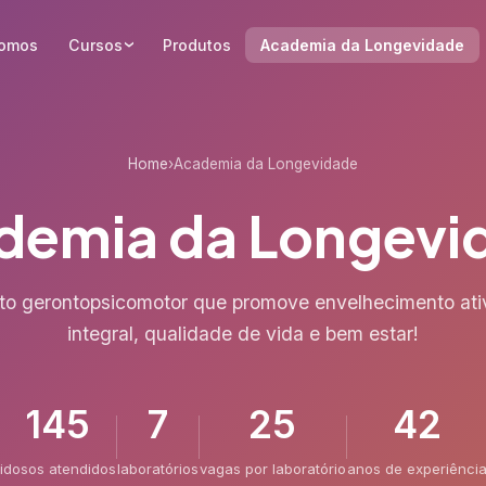
omos
Cursos
Produtos
Academia da Longevidade
Home
›
Academia da Longevidade
demia da Longevi
to gerontopsicomotor que promove envelhecimento ati
integral, qualidade de vida e bem estar!
145
7
25
42
idosos atendidos
laboratórios
vagas por laboratório
anos de experiênci