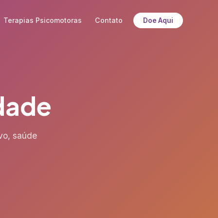
Terapias Psicomotoras
Contato
Doe Aqui
dade
vo, saúde
a