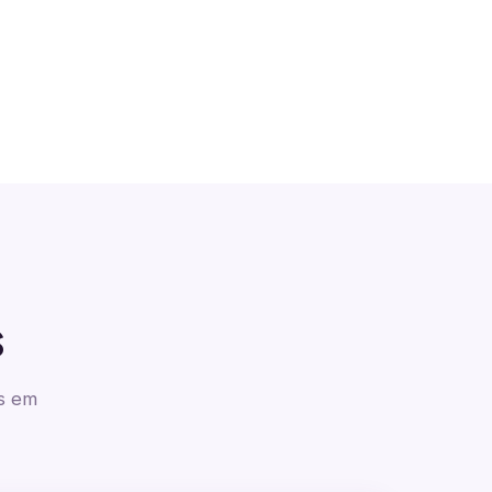
s
as em